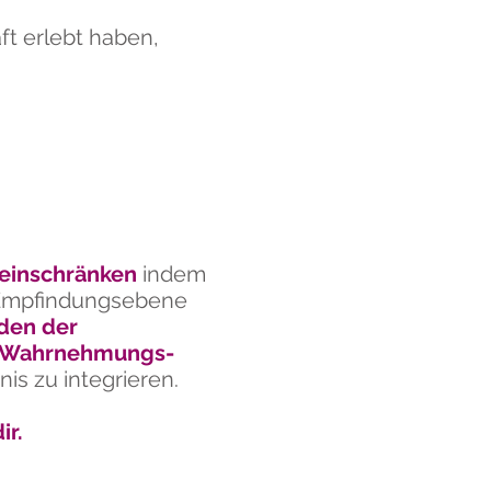
t erlebt haben,
 einschränken
indem
r Empfindungsebene
den der
-, Wahrnehmungs-
is zu integrieren.
ir.