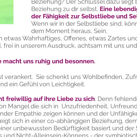
Beziehung? Der Schlüssel dazu liegt b
Beziehung zu dir selbst.
Eine lebendi
der Fähigkeit zur Selbstliebe und S
Wenn wir in der Selbstliebe sind, könn
dem Moment heraus, Sein.
twas Wahrhaftiges, Offenes, etwas Zartes und V
nd, frei in unserem Ausdruck, achtsam mit uns u
sie macht uns ruhig und besonnen.
lbst verankert. Sie schenkt uns Wohlbefinden, Zuf
und ein Gefühl von Leichtigkeit.
 freiwillig auf ihre Liebe zu sich
. Denn fehlend
von Mangel die sich in Unzufriedenheit, Unfreund
lender Empathie zeigen
können
und der Unfähigke
 zeigt sich in einer co-abhängigen Beziehung, d
 einer unbewussten Bedürftigkeit basiert und d
und Nicht-Alleinsein-Könnens - der symbiotisch