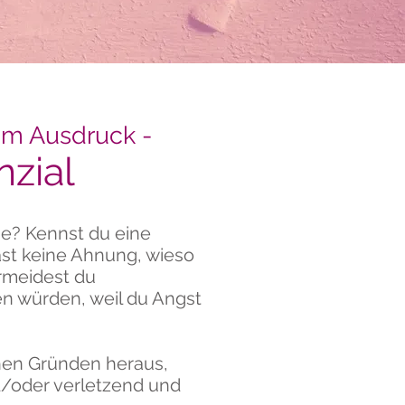
im Ausdruck -
nzial
se? Kennst du eine
ast keine Ahnung, wieso
rmeidest du
en würden, weil du Angst
chen Gründen heraus,
nd/oder verletzend und