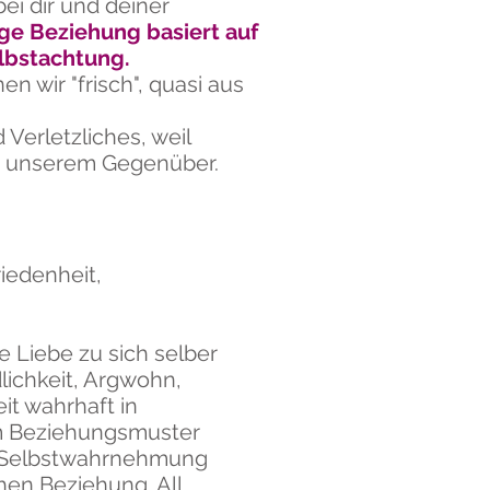
ei dir und deiner
ge Beziehung basiert auf
elbstachtung.
en wir "frisch", quasi aus
erletzliches, weil
nd unserem Gegenüber.
riedenheit,
e Liebe zu sich selber
lichkeit, Argwohn,
it wahrhaft in
em Beziehungsmuster
er Selbstwahrnehmung
en Beziehung. All