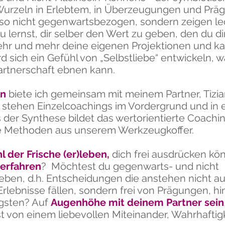
Wurzeln in Erlebtem, in Überzeugungen und Prä
lso nicht gegenwartsbezogen, sondern zeigen led
 lernst, dir selber den Wert zu geben, den du d
hr und mehr deine eigenen Projektionen und ka
rd sich ein Gefühl von „Selbstliebe“ entwickeln, 
rtnerschaft ebnen kann.
en
biete ich gemeinsam mit meinem Partner, Tizia
stehen Einzelcoachings im Vordergrund und in 
is der Synthese bildet das wertorientierte Coach
e Methoden aus unserem Werkzeugkoffer.
l der Frische (er)leben,
dich frei ausdrücken kö
erfahren
? Möchtest du gegenwarts- und nicht
ben, d.h. Entscheidungen die anstehen nicht au
rlebnisse fällen, sondern frei von Prägungen, hi
gsten? Auf
Augenhöhe mit deinem Partner sein
ist von einem
liebevollen Miteinander,
Wahrhaftig